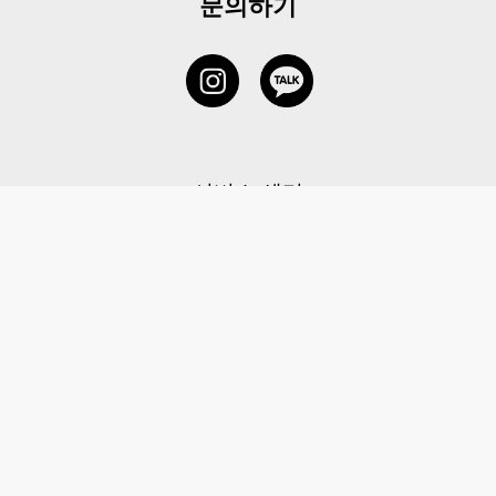
문의하기
서비스 센터
1877-5838
고객센터: 1877-5838 / 월-금(공휴일 제외) 11:00-20:00
6 RAFFLES QUAY #14-06, Singapore, 048580 대표이사: 이용
사업자등록번호: 202131058N
이용약관
|
개인정보 처리방침
|
아동 개인 정보 보호 정책