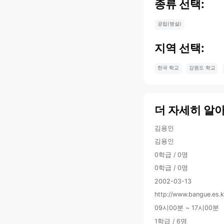
종류 선택:
공립(병설)
지역 선택:
한국 학교
강원도 학교
더 자세히 알
김용인
김용인
0학급 / 0명
0학급 / 0명
2002-03-13
http://www.bangue.es.k
09시00분 ~ 17시00분
1학급 / 6명