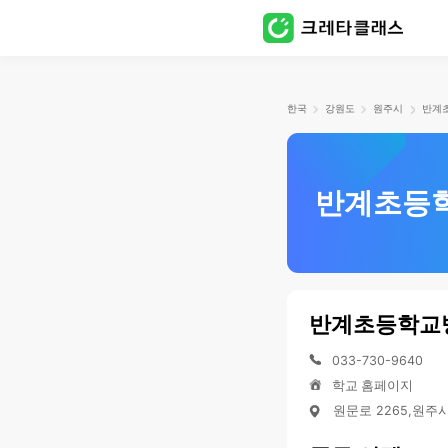
한국
강원도
원주시
반계초등
반계초등학교
033-730-9640
학교 홈페이지
원문로 2265,원주