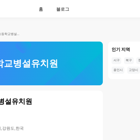
홈
블로그
반계초등학교병설유치원
인기 지역
학교병설유치원
서구
북구
용인시
고양시
병설유치원
시,강원도,한국