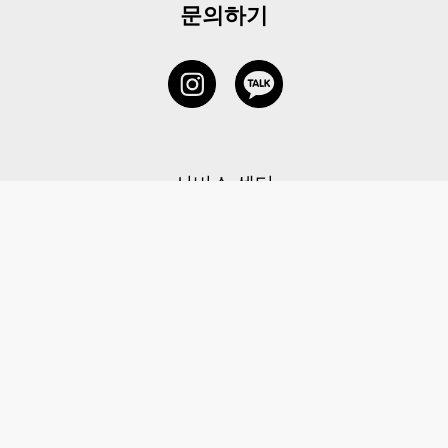
문의하기
서비스 센터
1877-5838
고객센터: 1877-5838 / 월-금(공휴일 제외) 11:00-20:00
6 RAFFLES QUAY #14-06, Singapore, 048580 대표이사: 이용
사업자등록번호: 202131058N
이용약관
|
개인정보 처리방침
|
아동 개인 정보 보호 정책