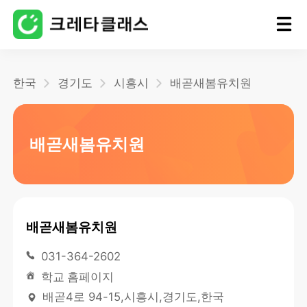
홈
한국
경기도
시흥시
배곧새봄유치원
블로그
배곧새봄유치원
배곧새봄유치원
031-364-2602
학교 홈페이지
배곧4로 94-15,시흥시,경기도,한국