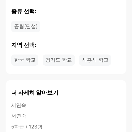
종류 선택:
공립(단설)
지역 선택:
한국 학교
경기도 학교
시흥시 학교
더 자세히 알아보기
서연숙
서연숙
5학급 / 123명