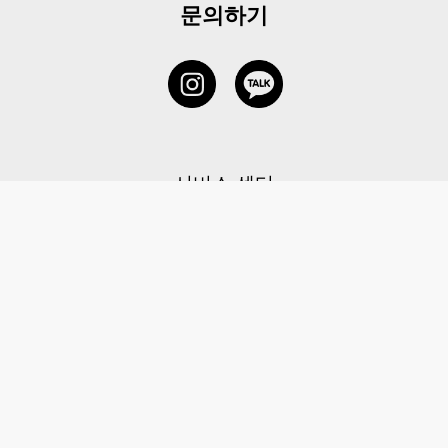
문의하기
서비스 센터
1877-5838
고객센터: 1877-5838 / 월-금(공휴일 제외) 11:00-20:00
6 RAFFLES QUAY #14-06, Singapore, 048580 대표이사: 이용
사업자등록번호: 202131058N
이용약관
|
개인정보 처리방침
|
아동 개인 정보 보호 정책