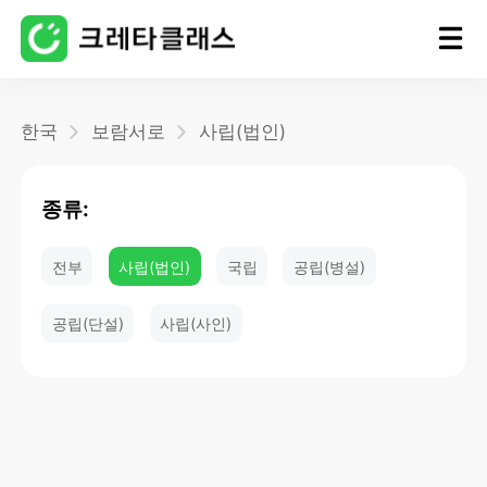
홈
한국
보람서로
사립(법인)
블로그
종류:
전부
사립(법인)
국립
공립(병설)
공립(단설)
사립(사인)