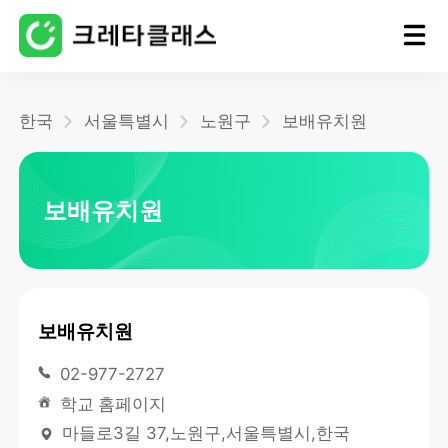
홈
한국
서울특별시
노원구
보배유치원
블로그
보배유치원
보배유치원
02-977-2727
학교 홈페이지
마들로3길 37,노원구,서울특별시,한국