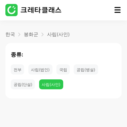
홈
한국
봉화군
사립(사인)
블로그
종류:
전부
사립(법인)
국립
공립(병설)
공립(단설)
사립(사인)