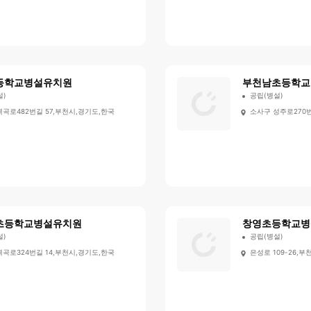
등학교병설유치원
부천남초등학교
설)
공립(병설)
역곡로482번길 57,부천시,경기도,한국
소사구 성주로270번
초등학교병설유치원
창영초등학교병
설)
공립(병설)
역곡로324번길 14,부천시,경기도,한국
은성로 109-26,