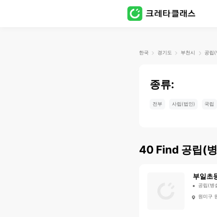
한국
경기도
부천시
공립(
종류:
전부
사립(법인)
국립
40
Find
공립(병
부일초
공립(병
원미구 원