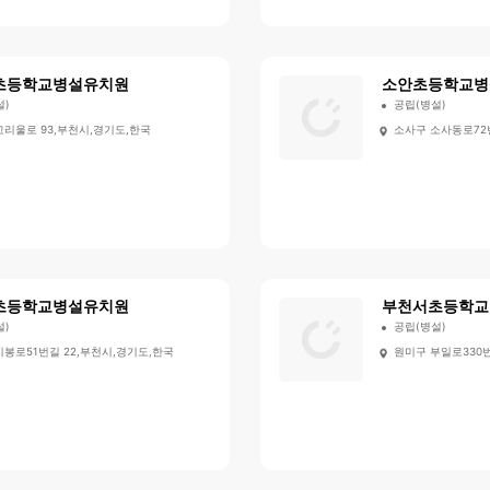
초등학교병설유치원
소안초등학교병
설)
공립(병설)
고리울로 93,부천시,경기도,한국
소사구 소사동로72
초등학교병설유치원
부천서초등학교
설)
공립(병설)
지봉로51번길 22,부천시,경기도,한국
원미구 부일로330번