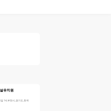
설유치원
길 14,부천시,경기도,한국