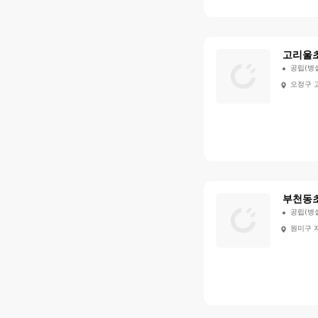
고리울
공립(병
오정구 
부천동
공립(병
원미구 