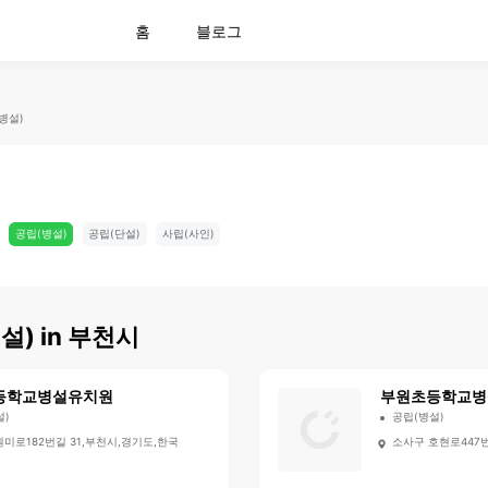
홈
블로그
병설)
공립(병설)
공립(단설)
사립(사인)
설)
in
부천시
등학교병설유치원
부원초등학교병
설)
공립(병설)
미로182번길 31,부천시,경기도,한국
소사구 호현로447번