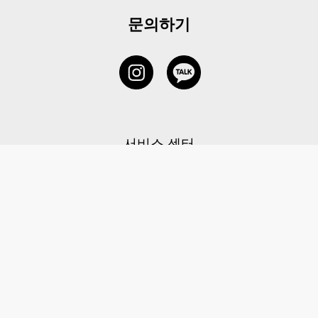
문의하기
서비스 센터
1877-5838
고객센터: 1877-5838 / 월-금(공휴일 제외) 11:00-20:00
6 RAFFLES QUAY #14-06, Singapore, 048580 대표이사: 이용
사업자등록번호: 202131058N