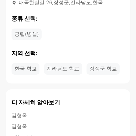
대곡한실길 26,장성군,전라남도,한국
종류 선택:
공립(병설)
지역 선택:
한국 학교
전라남도 학교
장성군 학교
더 자세히 알아보기
김형옥
김형옥