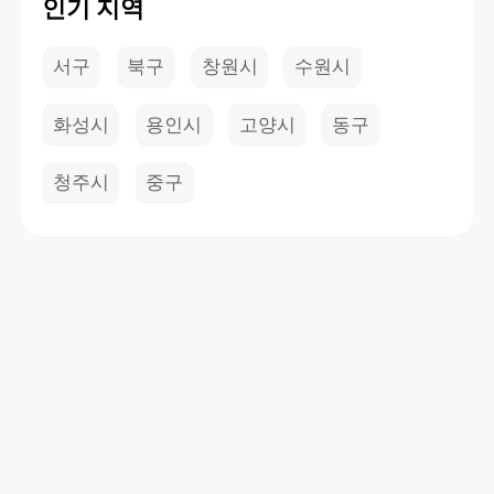
인기 지역
서구
북구
창원시
수원시
화성시
용인시
고양시
동구
청주시
중구