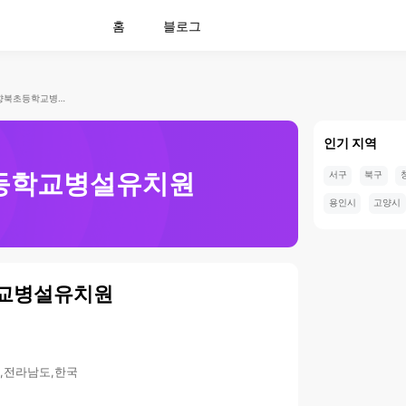
홈
블로그
삼향북초등학교병설유치원
인기 지역
등학교병설유치원
서구
북구
용인시
고양시
교병설유치원
군,전라남도,한국