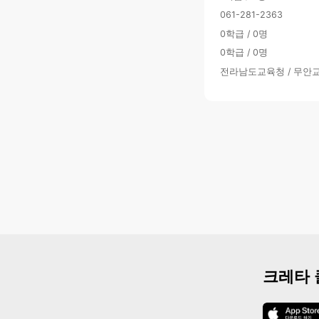
061-281-2363
0학급 / 0명
0학급 / 0명
전라남도교육청 / 무안
크레타