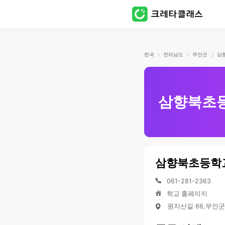
한국
전라남도
무안군
삼향북초
삼향북초등학
061-281-2363
학교 홈페이지
원지산길 66,무안