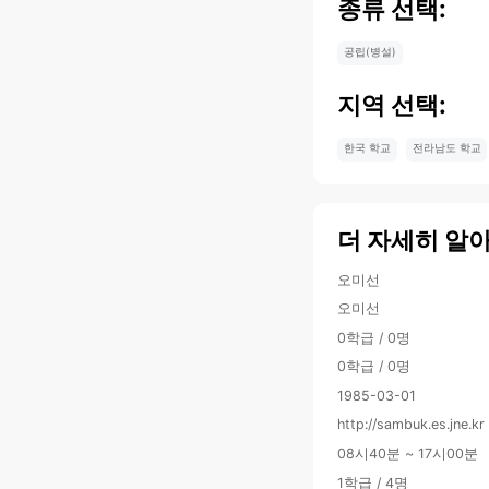
종류 선택:
공립(병설)
지역 선택:
한국 학교
전라남도 학교
더 자세히 알
오미선
오미선
0학급 / 0명
0학급 / 0명
1985-03-01
http://sambuk.es.jne.kr
08시40분 ~ 17시00분
1학급 / 4명