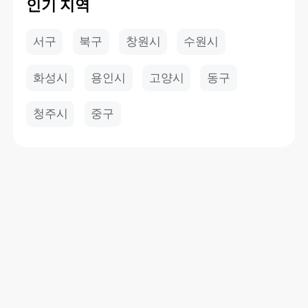
인기 지역
서구
북구
창원시
수원시
화성시
용인시
고양시
동구
청주시
중구