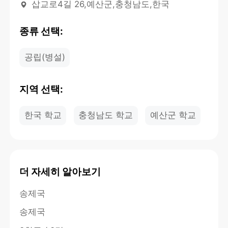
삽교로4길 26,예산군,충청남도,한국
종류 선택:
공립(병설)
지역 선택:
한국 학교
충청남도 학교
예산군 학교
더 자세히 알아보기
송제국
송제국