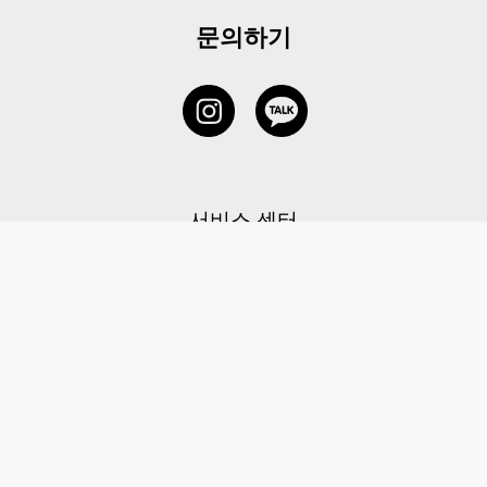
문의하기
서비스 센터
1877-5838
고객센터: 1877-5838 / 월-금(공휴일 제외) 11:00-20:00
6 RAFFLES QUAY #14-06, Singapore, 048580 대표이사: 이용
사업자등록번호: 202131058N