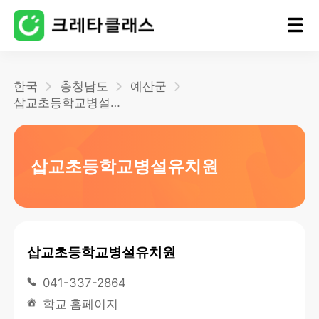
홈
한국
충청남도
예산군
삽교초등학교병설유치원
블로그
삽교초등학교병설유치원
삽교초등학교병설유치원
041-337-2864
학교 홈페이지