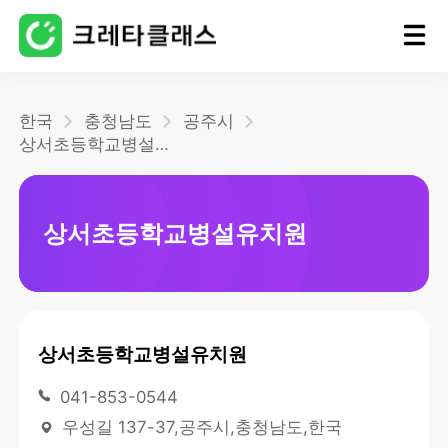
홈
한국
충청남도
공주시
상서초등학교병설유치원
블로그
상서초등학교병설유치원
상서초등학교병설유치원
041-853-0544
우성길 137-37,공주시,충청남도,한국