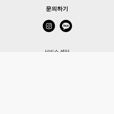
문의하기
서비스 센터
1877-5838
고객센터: 1877-5838 / 월-금(공휴일 제외) 11:00-20:00
6 RAFFLES QUAY #14-06, Singapore, 048580 대표이사: 이용
사업자등록번호: 202131058N