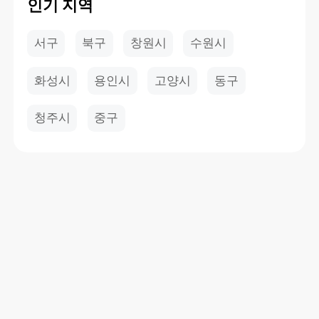
인기 지역
서구
북구
창원시
수원시
화성시
용인시
고양시
동구
청주시
중구