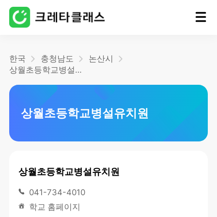
홈
한국
충청남도
논산시
상월초등학교병설유치원
블로그
상월초등학교병설유치원
상월초등학교병설유치원
041-734-4010
학교 홈페이지