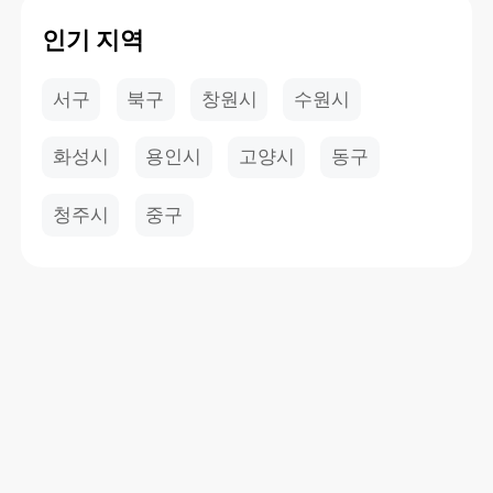
인기 지역
서구
북구
창원시
수원시
화성시
용인시
고양시
동구
청주시
중구