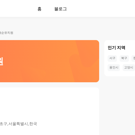
홈
블로그
새순유치원
인기 지역
원
서구
북구
용인시
고양시
서초구,서울특별시,한국