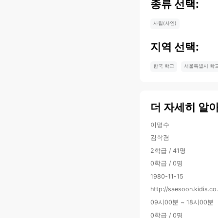
종류 선택:
사립(사인)
지역 선택:
한국 학교
서울특별시 학
더 자세히 알
이명수
김학겸
2학급 / 41명
0학급 / 0명
1980-11-15
http://saesoon.kidis.co
09시00분 ~ 18시00분
0학급 / 0명