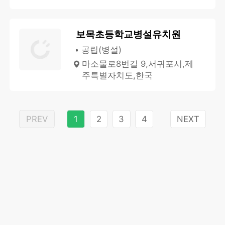
보목초등학교병설유치원
공립(병설)
마소물로8번길 9,서귀포시,제
주특별자치도,한국
PREV
1
2
3
4
NEXT