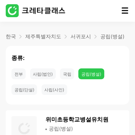
홈
한국
제주특별자치도
서귀포시
공립(병설)
블로그
종류:
전부
사립(법인)
국립
공립(병설)
공립(단설)
사립(사인)
위미초등학교병설유치원
공립(병설)