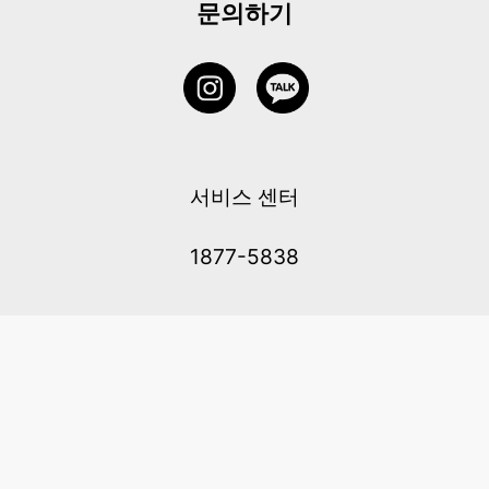
문의하기
서비스 센터
1877-5838
고객센터: 1877-5838 / 월-금(공휴일 제외) 11:00-20:00
6 RAFFLES QUAY #14-06, Singapore, 048580 대표이사: 이용
사업자등록번호: 202131058N
이용약관
|
개인정보 처리방침
|
아동 개인 정보 보호 정책