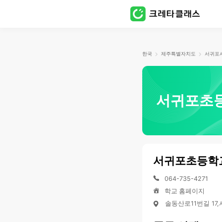
한국
제주특별자치도
서귀포
서귀포초
서귀포초등학
064-735-4271
학교 홈페이지
솔동산로11번길 1