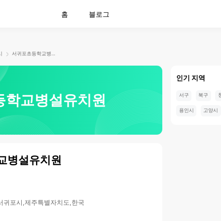
홈
블로그
시
서귀포초등학교병설유치원
인기 지역
등학교병설유치원
서구
북구
용인시
고양시
교병설유치원
7,서귀포시,제주특별자치도,한국