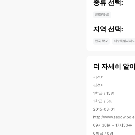
종류 선택:
공립(병설)
지역 선택:
한국 학교
제주특별자치도
더 자세히 알
김성미
김성미
1학급 / 15명
1학급 / 5명
2015-03-01
http://www.seogwipo.e
09시30분 ~ 17시30분
0학급 / 0명