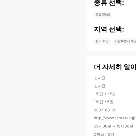
종류 선택:
공립(병설)
지역 선택:
한국 학교
서울특별시 학
더 자세히 알
신서균
신서균
1학급 / 17명
1학급 / 5명
2007-06-05
http://www.seoulsangj
09시00분 ~ 19시30분
0학급 / 0명