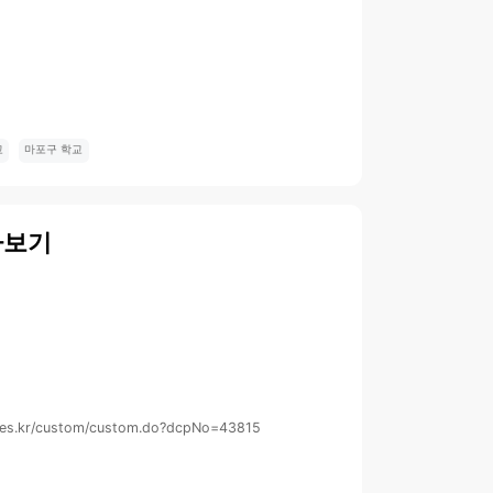
교
마포구 학교
아보기
i.es.kr/custom/custom.do?dcpNo=43815