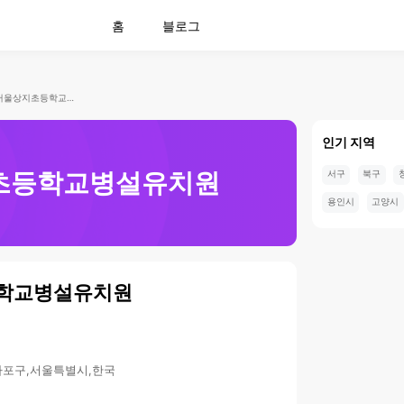
홈
블로그
서울상지초등학교병설유치원
인기 지역
초등학교병설유치원
서구
북구
용인시
고양시
학교병설유치원
,마포구,서울특별시,한국