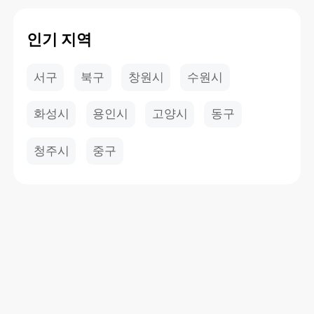
인기 지역
서구
북구
창원시
수원시
화성시
용인시
고양시
동구
청주시
중구