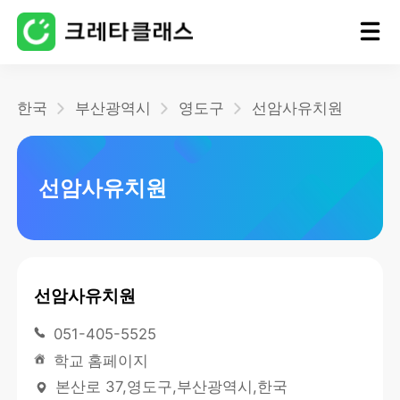
홈
한국
부산광역시
영도구
선암사유치원
블로그
선암사유치원
선암사유치원
051-405-5525
학교 홈페이지
본산로 37,영도구,부산광역시,한국