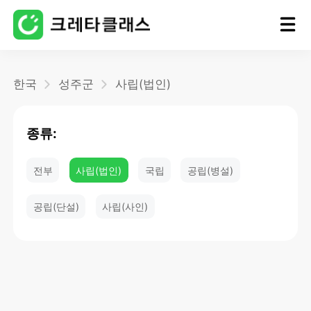
홈
한국
성주군
사립(법인)
블로그
종류:
전부
사립(법인)
국립
공립(병설)
공립(단설)
사립(사인)