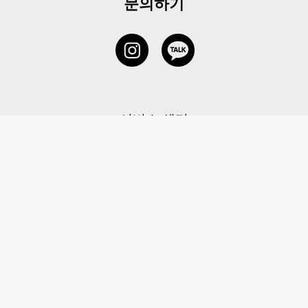
문의하기
서비스 센터
1877-5838
고객센터: 1877-5838 / 월-금(공휴일 제외) 11:00-20:00
6 RAFFLES QUAY #14-06, Singapore, 048580 대표이사: 이용
사업자등록번호: 202131058N
이용약관
|
개인정보 처리방침
|
아동 개인 정보 보호 정책