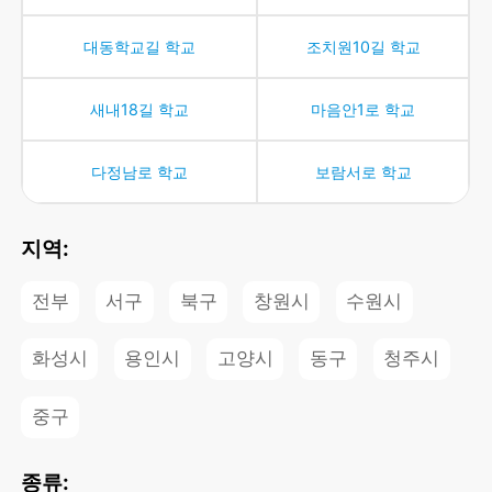
대동학교길
학교
조치원10길
학교
새내18길
학교
마음안1로
학교
다정남로
학교
보람서로
학교
지역
:
전부
서구
북구
창원시
수원시
화성시
용인시
고양시
동구
청주시
중구
종류
: