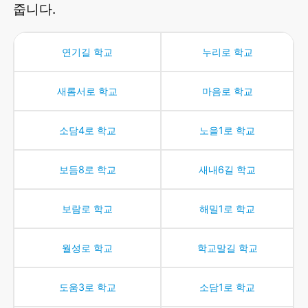
줍니다.
연기길
학교
누리로
학교
새롬서로
학교
마음로
학교
소담4로
학교
노을1로
학교
보듬8로
학교
새내6길
학교
보람로
학교
해밀1로
학교
월성로
학교
학교말길
학교
도움3로
학교
소담1로
학교