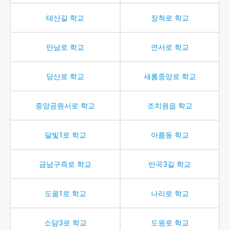
태산길
학교
장척로
학교
만남로
학교
연서로
학교
당산로
학교
새롬중앙로
학교
중앙공원서로
학교
조치원읍
학교
달빛1로
학교
아름동
학교
금남구즉로
학교
반곡3길
학교
도움1로
학교
나리로
학교
소담3로
학교
도원로
학교