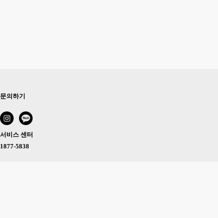
문의하기
서비스 센터
1877-5838