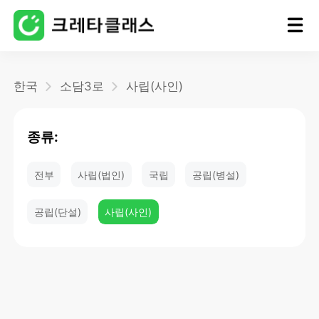
홈
한국
소담3로
사립(사인)
블로그
종류:
전부
사립(법인)
국립
공립(병설)
공립(단설)
사립(사인)