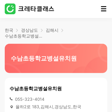
홈
한국
경상남도
김해시
수남초등학교병설유치원
블로그
수남초등학교병설유치원
수남초등학교병설유치원
055-323-4014
율하2로 183,김해시,경상남도,한국