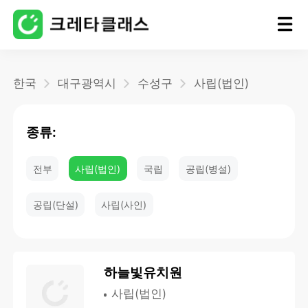
홈
한국
대구광역시
수성구
사립(법인)
블로그
종류:
전부
사립(법인)
국립
공립(병설)
공립(단설)
사립(사인)
하늘빛유치원
사립(법인)