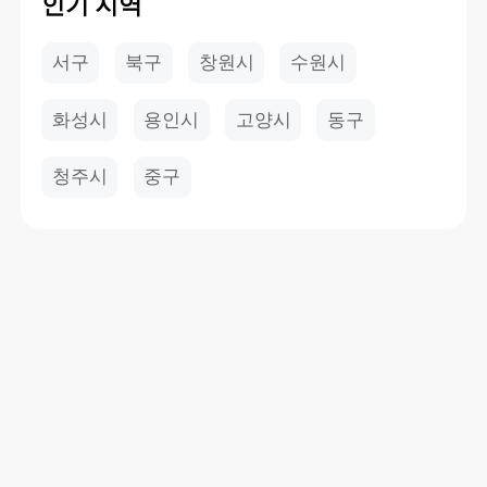
인기 지역
서구
북구
창원시
수원시
화성시
용인시
고양시
동구
청주시
중구