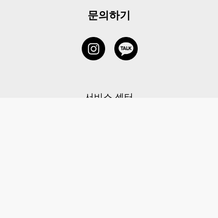
문의하기
서비스 센터
1877-5838
고객센터: 1877-5838 / 월-금(공휴일 제외) 11:00-20:00
6 RAFFLES QUAY #14-06, Singapore, 048580 대표이사: 이용
사업자등록번호: 202131058N