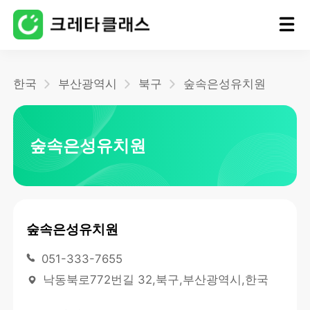
홈
한국
부산광역시
북구
숲속은성유치원
블로그
숲속은성유치원
숲속은성유치원
051-333-7655
낙동북로772번길 32,북구,부산광역시,한국