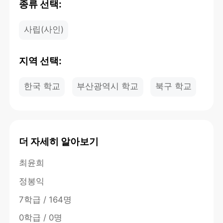
종류 선택:
사립(사인)
지역 선택:
한국 학교
부산광역시 학교
북구 학교
더 자세히 알아보기
최윤희
정봉익
7학급 / 164명
0학급 / 0명