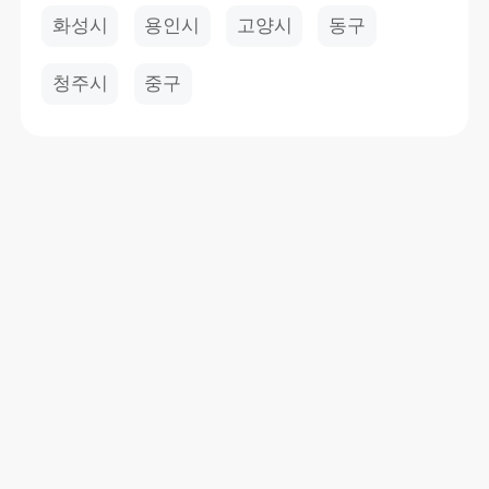
화성시
용인시
고양시
동구
청주시
중구