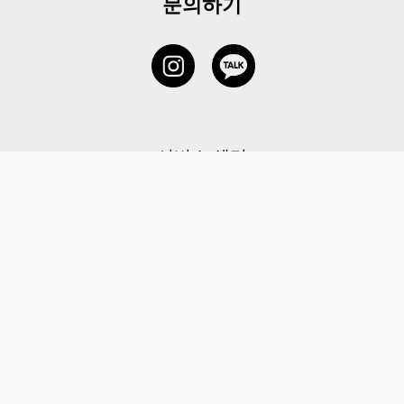
문의하기
서비스 센터
1877-5838
고객센터: 1877-5838 / 월-금(공휴일 제외) 11:00-20:00
6 RAFFLES QUAY #14-06, Singapore, 048580 대표이사: 이용
사업자등록번호: 202131058N
이용약관
|
개인정보 처리방침
|
아동 개인 정보 보호 정책