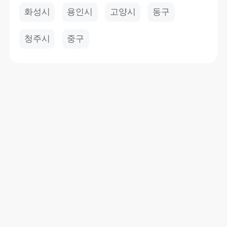
화성시
용인시
고양시
동구
청주시
중구