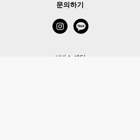
문의하기
서비스 센터
1877-5838
고객센터: 1877-5838 / 월-금(공휴일 제외) 11:00-20:00
6 RAFFLES QUAY #14-06, Singapore, 048580 대표이사: 이용
사업자등록번호: 202131058N
이용약관
|
개인정보 처리방침
|
아동 개인 정보 보호 정책