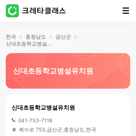
홈
한국
충청남도
금산군
신대초등학교병설유치원
블로그
신대초등학교병설유치원
신대초등학교병설유치원
041-753-7118
복수로 753,금산군,충청남도,한국