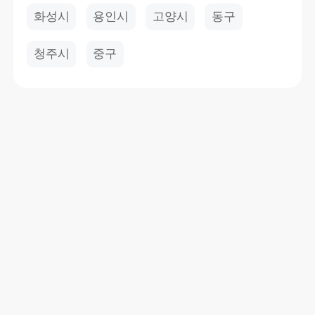
화성시
용인시
고양시
동구
청주시
중구