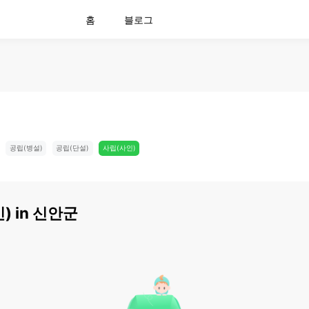
홈
블로그
공립(병설)
공립(단설)
사립(사인)
)
in
신안군