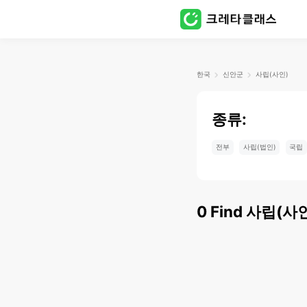
한국
신안군
사립(사인)
종류:
전부
사립(법인)
국립
0
Find
사립(사인