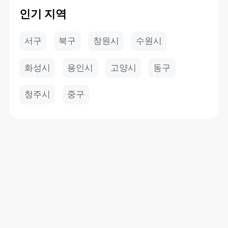
인기 지역
서구
북구
창원시
수원시
화성시
용인시
고양시
동구
청주시
중구