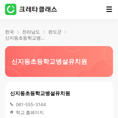
홈
한국
전라남도
완도군
신지동초등학교병설유치원
블로그
신지동초등학교병설유치원
신지동초등학교병설유치원
061-555-3144
학교 홈페이지