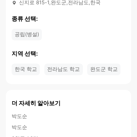
신지로 815-1,완도군,전라남도,한국
종류 선택:
공립(병설)
지역 선택:
한국 학교
전라남도 학교
완도군 학교
더 자세히 알아보기
박도순
박도순