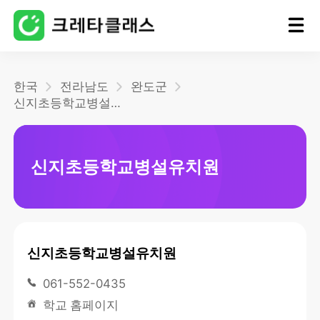
홈
한국
전라남도
완도군
신지초등학교병설유치원
블로그
신지초등학교병설유치원
신지초등학교병설유치원
061-552-0435
학교 홈페이지