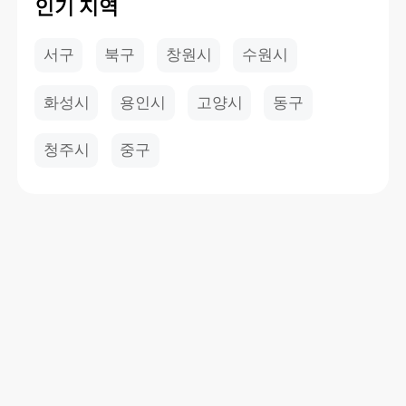
인기 지역
서구
북구
창원시
수원시
화성시
용인시
고양시
동구
청주시
중구