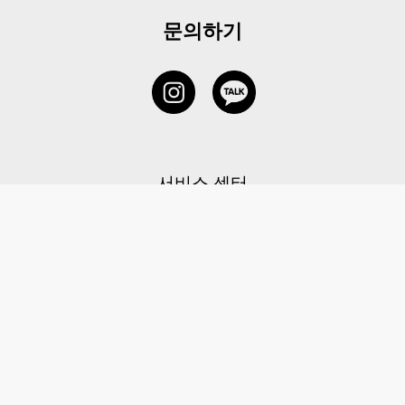
문의하기
서비스 센터
1877-5838
고객센터: 1877-5838 / 월-금(공휴일 제외) 11:00-20:00
6 RAFFLES QUAY #14-06, Singapore, 048580 대표이사: 이용
사업자등록번호: 202131058N