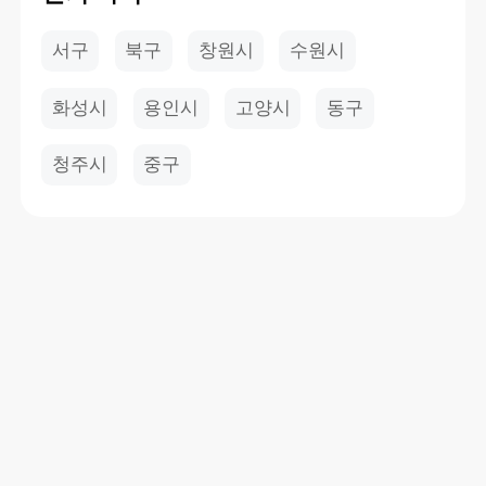
서구
북구
창원시
수원시
화성시
용인시
고양시
동구
청주시
중구