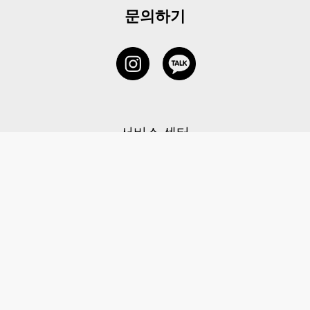
문의하기
서비스 센터
1877-5838
고객센터: 1877-5838 / 월-금(공휴일 제외) 11:00-20:00
6 RAFFLES QUAY #14-06, Singapore, 048580 대표이사: 이용
사업자등록번호: 202131058N