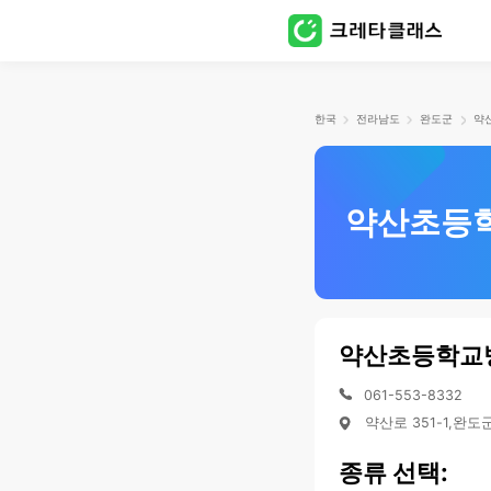
한국
전라남도
완도군
약산초등
약산초등학교
061-553-8332
약산로 351-1,완
종류 선택: