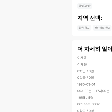
공립(병설)
지역 선택:
한국 학교
전라남도 학교
더 자세히 알
이재운
이재운
0학급 / 0명
0학급 / 0명
1980-03-01
09시00분 ~ 17시00분
1학급 / 5명
061-553-8332
0학급 / 0명