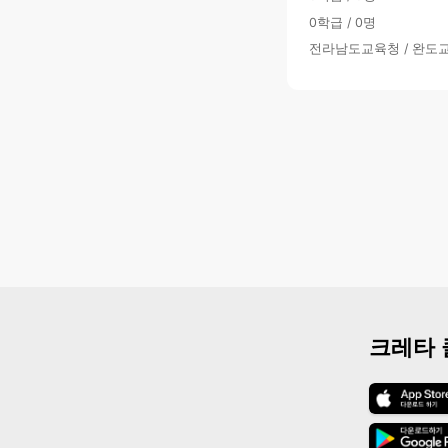
0학급 / 0명
전라남도교육청 / 완도
크레타