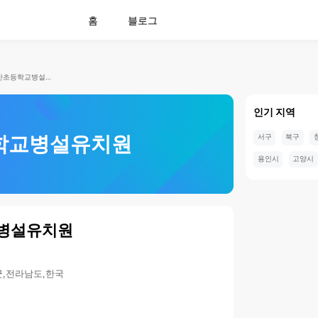
홈
블로그
약산초등학교병설유치원
인기 지역
학교병설유치원
서구
북구
용인시
고양시
병설유치원
도군,전라남도,한국