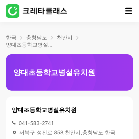
홈
한국
충청남도
천안시
양대초등학교병설유치원
블로그
양대초등학교병설유치원
양대초등학교병설유치원
041-583-2741
서북구 성진로 858,천안시,충청남도,한국