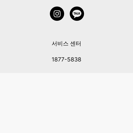
서비스 센터
1877-5838
고객센터: 1877-5838 / 월-금(공휴일 제외) 11:00-20:00
6 RAFFLES QUAY #14-06, Singapore, 048580 대표이사: 이용
사업자등록번호: 202131058N
이용약관
|
개인정보 처리방침
|
아동 개인 정보 보호 정책
메일：service@cretaclass.com
COPYRIGHT (c) AMAZING EDTECH PTE. LTD. ALL RIGHTS