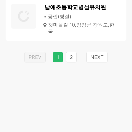
남애초등학교병설유치원
공립(병설)
갯마을길 10,양양군,강원도,한
국
PREV
1
2
NEXT