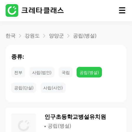
홈
한국
강원도
양양군
공립(병설)
블로그
종류:
전부
사립(법인)
국립
공립(병설)
공립(단설)
사립(사인)
인구초등학교병설유치원
공립(병설)