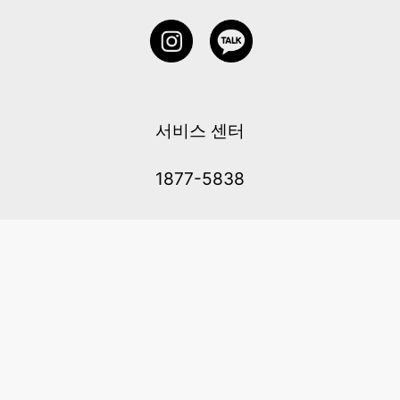
서비스 센터
1877-5838
고객센터: 1877-5838 / 월-금(공휴일 제외) 11:00-20:00
6 RAFFLES QUAY #14-06, Singapore, 048580 대표이사: 이용
사업자등록번호: 202131058N
이용약관
|
개인정보 처리방침
|
아동 개인 정보 보호 정책
메일：service@cretaclass.com
COPYRIGHT (c) AMAZING EDTECH PTE. LTD. ALL RIGHTS