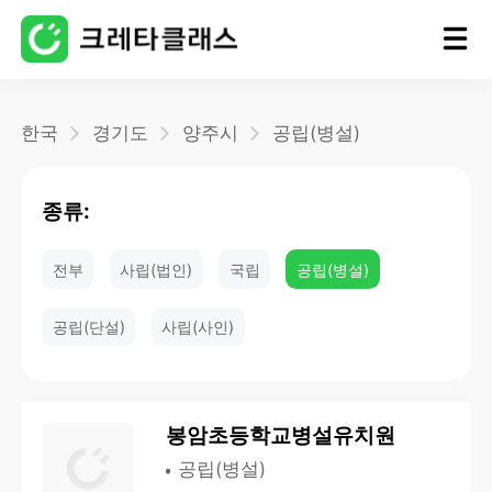
홈
한국
경기도
양주시
공립(병설)
블로그
종류:
전부
사립(법인)
국립
공립(병설)
공립(단설)
사립(사인)
봉암초등학교병설유치원
공립(병설)