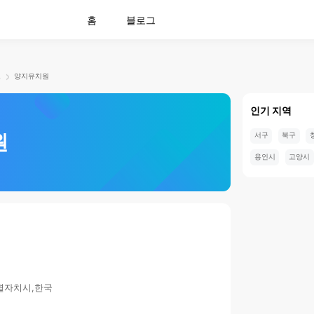
홈
블로그
로
양지유치원
인기 지역
원
서구
북구
용인시
고양시
특별자치시,한국