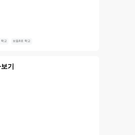
 학교
보듬8로 학교
아보기