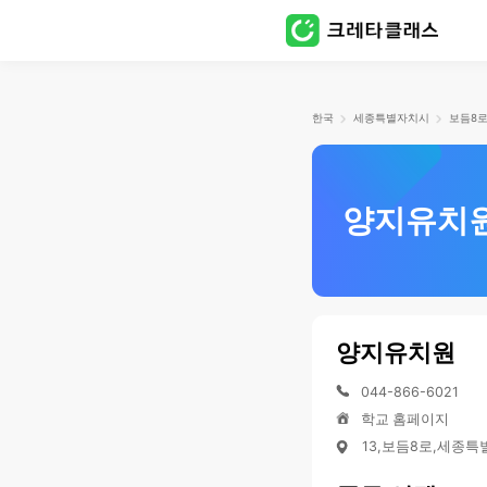
한국
세종특별자치시
보듬8
양지유치
양지유치원
044-866-6021
학교 홈페이지
13,보듬8로,세종