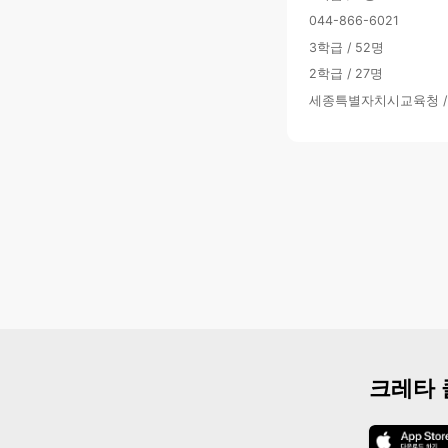
044-866-6021
3학급 / 52명
2학급 / 27명
세종특별자치시교육청 
크레타