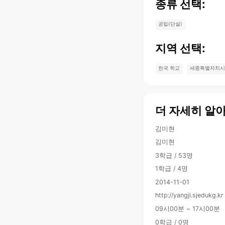
종류 선택:
공립(단설)
지역 선택:
한국 학교
세종특별자치시
더 자세히 알
김미현
김미현
3학급 / 53명
1학급 / 4명
2014-11-01
http://yangji.sjedukg.kr
09시00분 ~ 17시00분
0학급 / 0명