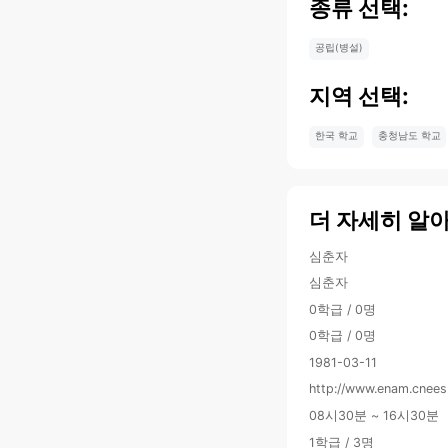
종류 선택:
공립(병설)
지역 선택:
한국 학교
충청남도 학교
더 자세히 알
심춘자
심춘자
0학급 / 0명
0학급 / 0명
1981-03-11
http://www.enam.cnees
08시30분 ~ 16시30분
1학급 / 3명