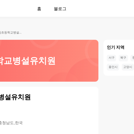
홈
블로그
언암초등학교병설유치원
인기 지역
학교병설유치원
서구
북구
용인시
고양시
병설유치원
,충청남도,한국