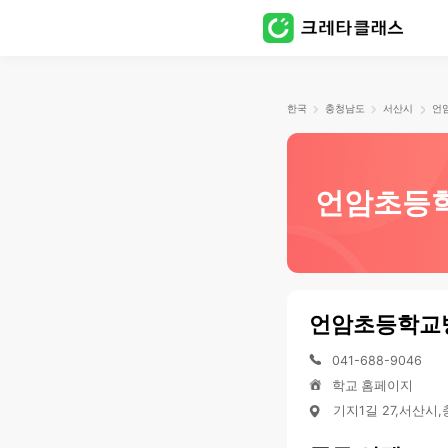
한국
충청남도
서산시
언암초등
언암초등학교
041-688-9046
학교 홈페이지
기지1길 27,서산시