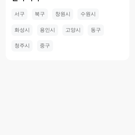
서구
북구
창원시
수원시
화성시
용인시
고양시
동구
청주시
중구