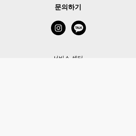
문의하기
서비스 센터
1877-5838
고객센터: 1877-5838 / 월-금(공휴일 제외) 11:00-20:00
6 RAFFLES QUAY #14-06, Singapore, 048580 대표이사: 이용
사업자등록번호: 202131058N