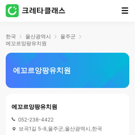
홈
한국
울산광역시
울주군
에꼬르앙팡유치원
블로그
에꼬르앙팡유치원
에꼬르앙팡유치원
052-238-4422
보곡1길 5-8,울주군,울산광역시,한국