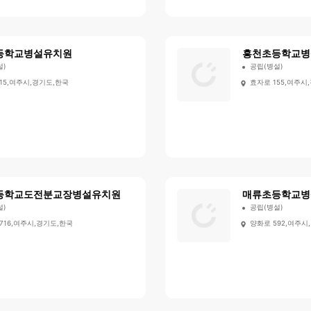
등학교병설유치원
흥천초등학교병
설)
공립(병설)
15,여주시,경기도,한국
효자로 155,여주시
등학교도전분교장병설유치원
매류초등학교병
설)
공립(병설)
716,여주시,경기도,한국
양화로 592,여주시