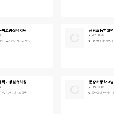
등학교병설유치원
금당초등학교병
설)
공립(병설)
04-19,여주시,경기도,한국
가남로 649,여주시
등학교병설유치원
문장초등학교병
설)
공립(병설)
237,여주시,경기도,한국
문바실길 20,여주시