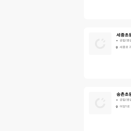
세종초
공립(병
세종로 2
송촌초
공립(병
여양1로 