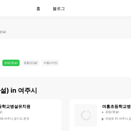
홈
블로그
병설)
공립(병설)
공립(단설)
사립(사인)
설)
in
여주시
등학교병설유치원
여흥초등학교병
설)
공립(병설)
06,여주시,경기도,한국
여양로 91,여주시,