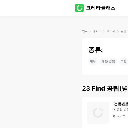
한국
경기도
여주시
공립(
종류:
전부
사립(법인)
국립
23
Find
공립(병
점동초
공립(병
청안로 1