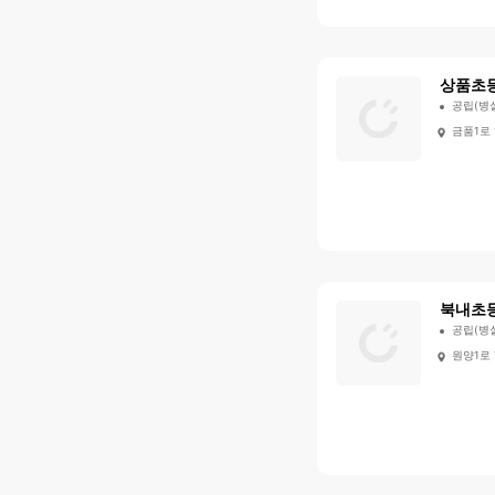
상품초
공립(병
금품1로 
북내초
공립(병
원양1로 