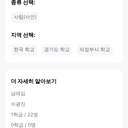
종류 선택:
사립(사인)
지역 선택:
한국 학교
경기도 학교
의정부시 학교
더 자세히 알아보기
남래임
이광진
1학급 / 22명
0학급 / 0명