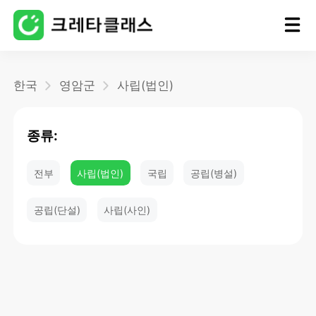
홈
한국
영암군
사립(법인)
블로그
종류:
전부
사립(법인)
국립
공립(병설)
공립(단설)
사립(사인)