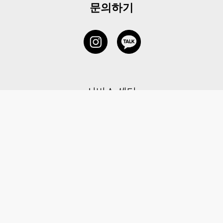
문의하기
서비스 센터
1877-5838
고객센터: 1877-5838 / 월-금(공휴일 제외) 11:00-20:00
6 RAFFLES QUAY #14-06, Singapore, 048580 대표이사: 이용
사업자등록번호: 202131058N
이용약관
|
개인정보 처리방침
|
아동 개인 정보 보호 정책