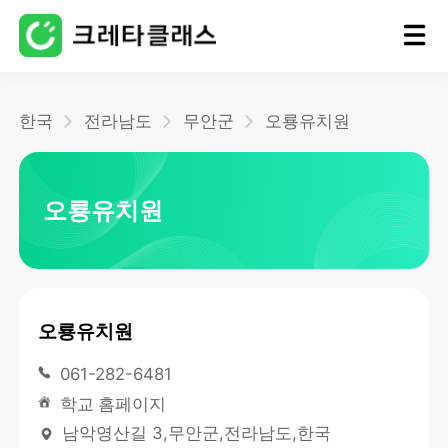
홈
한국
전라남도
무안군
오룡유치원
블로그
오룡유치원
오룡유치원
061-282-6481
학교 홈페이지
남악영산길 3,무안군,전라남도,한국