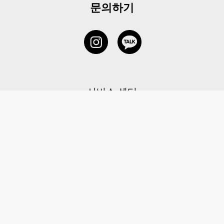
문의하기
서비스 센터
1877-5838
고객센터: 1877-5838 / 월-금(공휴일 제외) 11:00-20:00
6 RAFFLES QUAY #14-06, Singapore, 048580 대표이사: 이용
사업자등록번호: 202131058N
이용약관
|
개인정보 처리방침
|
아동 개인 정보 보호 정책