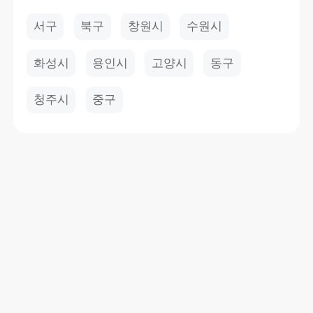
서구
북구
창원시
수원시
화성시
용인시
고양시
동구
청주시
중구